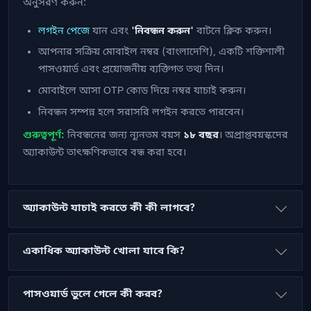
অনুসরণ করুন:
লগইন পেজে
যান এবং
'নিবন্ধন করুন'
বাটনে ক্লিক করুন।
আপনার সক্রিয় মোবাইল নম্বর (বাংলাদেশি), একটি শক্তিশালী
পাসওয়ার্ড এবং প্রয়োজনীয় ব্যক্তিগত তথ্য দিন।
মোবাইলে আসা OTP কোড দিয়ে নম্বর যাচাই করুন।
নিবন্ধন সম্পন্ন হলে সরাসরি লগইন করতে পারবেন।
গুরুত্বপূর্ণ:
নিবন্ধনের জন্য ন্যূনতম বয়স
১৮ বছর
। অপ্রাপ্তবয়স্কদের
অ্যাকাউন্ট তাৎক্ষণিকভাবে বন্ধ করা হবে।
অ্যাকাউন্ট যাচাই করতে কী কী লাগবে?
একাধিক অ্যাকাউন্ট খোলা যাবে কি?
পাসওয়ার্ড ভুলে গেলে কী করব?