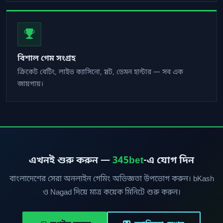
বিশাল গেম সংগ্রহ
ক্রিকেট বেটিং, লাইভ ক্যাসিনো, স্লট, ডেমন হান্টার — সব এক
জায়গায়।
এখনই শুরু করুন —
345bet
-এ যোগ দিন
বাংলাদেশের সেরা অনলাইন গেমিং অভিজ্ঞতা উপভোগ করুন। bKash
ও Nagad দিয়ে মাত্র কয়েক মিনিটে শুরু করুন।