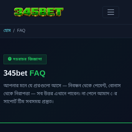
হোম
FAQ
সচরাচর জিজ্ঞাসা
345bet
FAQ
আপনার মনে যে প্রশ্নগুলো আসে — নিবন্ধন থেকে পেমেন্ট, বোনাস
থেকে নিরাপত্তা — সব উত্তর এখানে পাবেন। না পেলে আমাদ ের
সাপোর্ট টিম সবসময় প্রস্তুত।