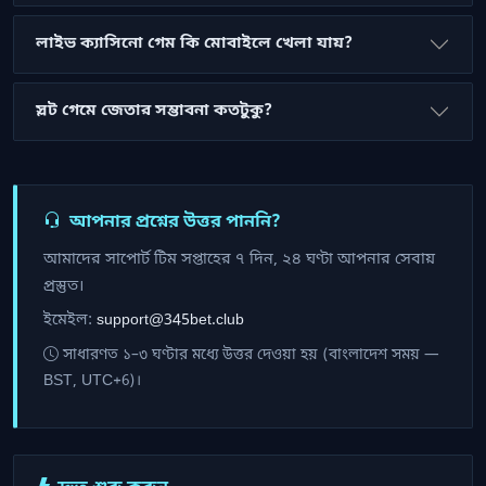
লাইভ ক্যাসিনো গেম কি মোবাইলে খেলা যায়?
স্লট গেমে জেতার সম্ভাবনা কতটুকু?
আপনার প্রশ্নের উত্তর পাননি?
আমাদের সাপোর্ট টিম সপ্তাহের ৭ দিন, ২৪ ঘণ্টা আপনার সেবায়
প্রস্তুত।
ইমেইল:
support@345bet.club
সাধারণত ১–৩ ঘণ্টার মধ্যে উত্তর দেওয়া হয় (বাংলাদেশ সময় —
BST, UTC+6)।