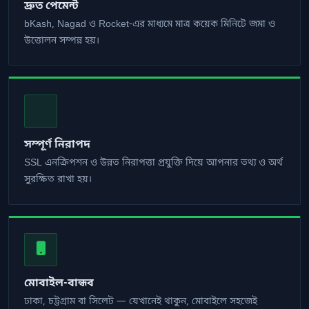
দ্রুত পেমেন্ট
bKash, Nagad ও Rocket-এর মাধ্যমে মাত্র কয়েক মিনিটে জমা ও
উত্তোলন সম্পন্ন হয়।
সম্পূর্ণ নিরাপদ
SSL এনক্রিপশন ও উন্নত নিরাপত্তা প্রযুক্তি দিয়ে আপনার তথ্য ও অর্থ
সুরক্ষিত রাখা হয়।
মোবাইল-বান্ধব
ঢাকা, চট্টগ্রাম বা সিলেট — যেখানেই থাকুন, মোবাইলে সহজেই