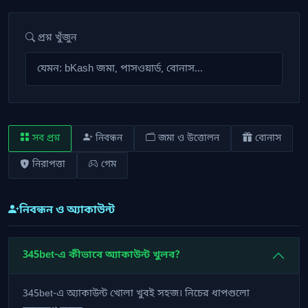
প্রশ্ন খুঁজুন
সব প্রশ্ন
নিবন্ধন
জমা ও উত্তোলন
বোনাস
নিরাপত্তা
গেম
নিবন্ধন ও অ্যাকাউন্ট
345bet-এ কীভাবে অ্যাকাউন্ট খুলব?
345bet-এ অ্যাকাউন্ট খোলা খুবই সহজ। নিচের ধাপগুলো